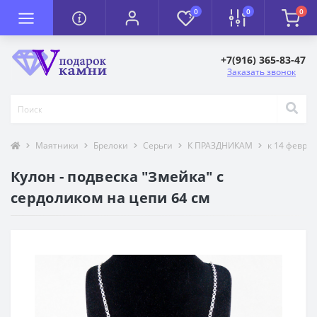
0
0
0
+7(916) 365-83-47
Заказать звонок
Маятники
Брелоки
Серьги
К ПРАЗДНИКАМ
к 14 февра
Кулон - подвеска "Змейка" с
сердоликом на цепи 64 см