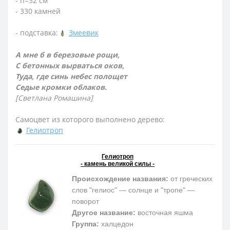
- h=32 см
- 330 камней
- подставка:
Змеевик
А мне б в березовые рощи,
С бетонных вырваться оков,
Туда, где синь небес полощет
Седые кромки облаков.
[Светлана Ромашина]
Самоцвет из которого выполнено дерево:
Гелиотроп
Гелиотроп
- камень великой силы -
Происхождение названия:
от греческих
слов "гелиос" — солнце и "тропе" —
поворот
Другое название:
восточная яшма
Группа:
халцедон