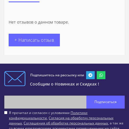
Нет отзывов о данном товаре.
+ Написать отзыв
Подпишитесь на рассылку или
Сообщим о Новинках и Скидках !
Подписаться
Я прочитал и согласен с условиями
Политики
конфиденциальности
,
Согласия на обработку персональных
данных
,
Соглашения об обработке персональных данных
, а так же
со всеми юридическими документами размещенными на сайте