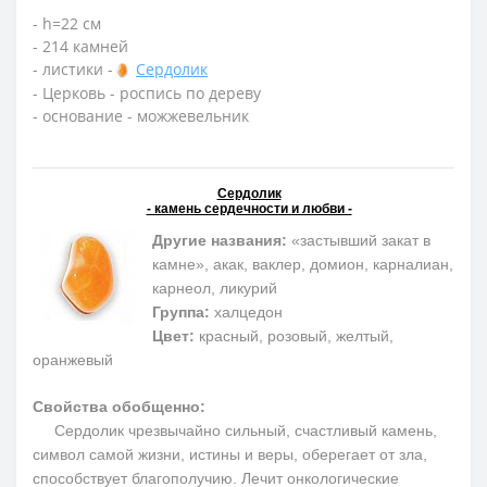
- h=22 см
- 214 камней
- листики -
Сердолик
- Церковь - роспись по дереву
- основание - можжевельник
Сердолик
- камень сердечности и любви -
Другие названия:
«застывший закат в
камне», акак, ваклер, домион, карналиан,
карнеол, ликурий
Группа:
халцедон
Цвет:
красный, розовый, желтый,
оранжевый
Свойства обобщенно:
Сердолик чрезвычайно сильный, счастливый камень,
символ самой жизни, истины и веры, оберегает от зла,
способствует благополучию. Лечит онкологические