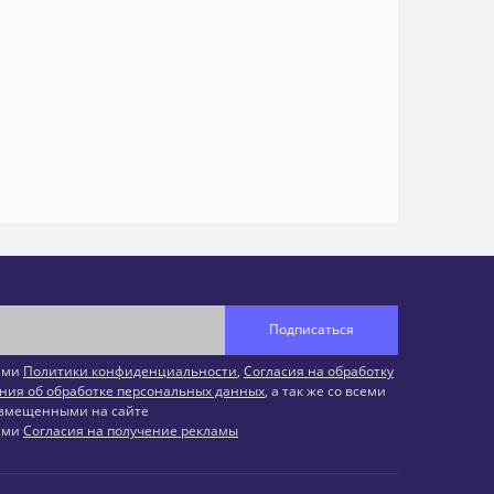
Подписаться
иями
Политики конфиденциальности
,
Согласия на обработку
ния об обработке персональных данных
, а так же со всеми
змещенными на сайте
иями
Согласия на получение рекламы