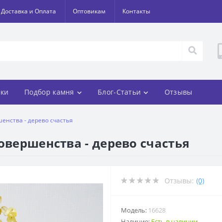
Доставка и Оплата
Оптовикам
Контакты
ки
Подбор камня
Блог-Статьи
Отзывы
енства - дерево счастья
овершенства - дерево счастья
Отзывы:
(0)
Модель:
16628
Наличие:
Есть в наличии