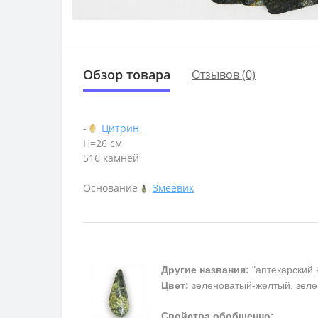
Обзор товара
Отзывов (0)
-
Цитрин
Н=26 см
516 камней
Основание
Змеевик
Другие названия:
"аптекарский 
Цвет:
зеленоватый-желтый, зеле
Свойства обобщенно: