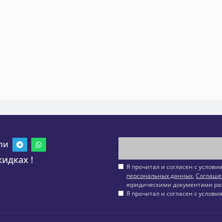
ли
идках !
Я прочитал и согласен с услов
персональных данных
,
Соглаше
юридическими документами ра
Я прочитал и согласен с услов