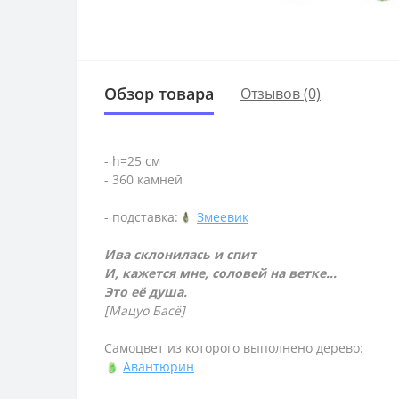
Обзор товара
Отзывов (0)
- h=25 см
- 360 камней
- подставка:
Змеевик
Ива склонилась и спит
И, кажется мне, соловей на ветке...
Это её душа.
[Мацуо Басё]
Самоцвет из которого выполнено дерево:
Авантюрин