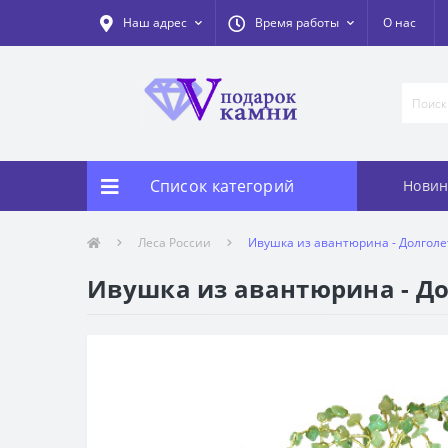
Наш адрес
Время работы
О нас
Список категорий
Новин
Леса России
Ивушка из авантюрина - Долголе
Ивушка из авантюрина - До