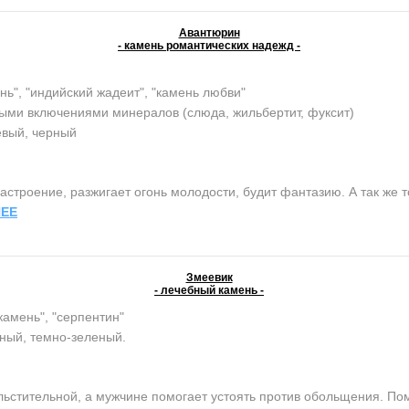
Авантюрин
- камень романтических надежд -
нь", "индийский жадеит", "камень любви"
ыми включениями минералов (слюда, жильбертит, фуксит)
евый, черный
строение, разжигает огонь молодости, будит фантазию. А так же т
ЕЕ
Змеевик
- лечебный камень -
камень", "серпентин"
ный, темно-зеленый.
тительной, а мужчине помогает устоять против обольщения. Помо