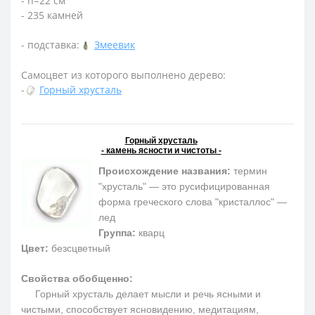
- h=22 см
- 235 камней
- подставка:
Змеевик
Самоцвет из которого выполнено дерево:
-
Горный хрусталь
Горный хрусталь
- камень ясности и чистоты -
Происхождение названия:
термин
"хрусталь" — это русифицированная
форма греческого слова "кристаллос" —
лед
Группа:
кварц
Цвет:
безсцветный
Свойства обобщенно:
Горный хрусталь делает мысли и речь ясными и
чистыми, способствует ясновидению, медитациям,