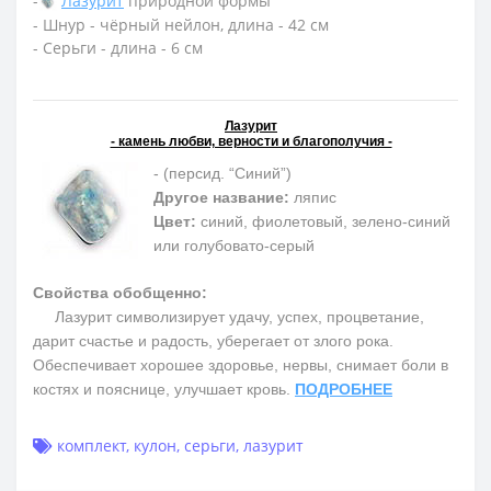
-
Лазурит
природной формы
- Шнур - чёрный нейлон, длина - 42 см
- Серьги - длина - 6 см
Лазурит
- камень любви, верности и благополучия -
- (персид. “Синий”)
Другое название:
ляпис
Цвет:
синий, фиолетовый, зелено-синий
или голубовато-серый
Свойства обобщенно:
Лазурит символизирует удачу, успех, процветание,
дарит счастье и радость, уберегает от злого рока.
Обеспечивает хорошее здоровье, нервы, снимает боли в
костях и пояснице, улучшает кровь.
ПОДРОБНЕЕ
комплект
,
кулон
,
серьги
,
лазурит