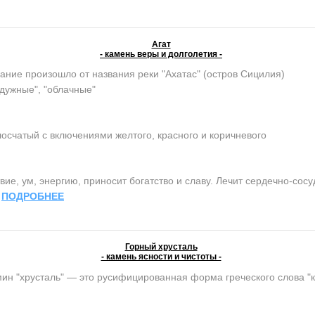
Агат
- камень веры и долголетия -
ание произошло от названия реки "Ахатас" (остров Сицилия)
адужные", "облачные"
осчатый с включениями желтого, красного и коричневого
ие, ум, энергию, приносит богатство и славу. Лечит сердечно-сос
.
ПОДРОБНЕЕ
Горный хрусталь
- камень ясности и чистоты -
ин "хрусталь" — это русифицированная форма греческого слова "