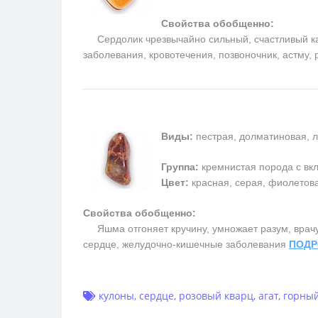
Свойства обобщенно:
Сердолик чрезвычайно сильный, счастливый каме
заболевания, кровотечения, позвоночник, астму,
Виды:
пестрая, долматиновая, л
Группа:
кремнистая порода с в
Цвет:
красная, серая, фиолетовая
Свойства обобщенно:
Яшма отгоняет кручину, умножает разум, врачует
сердце, желудочно-кишечные заболевания
ПОДР
кулоны
,
сердце
,
розовый кварц
,
агат
,
горный