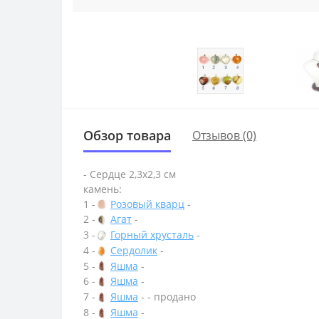
Обзор товара
Отзывов (0)
- Сердце 2,3х2,3 см
камень:
1 -
Розовый кварц
-
2 -
Агат
-
3 -
Горный хрусталь
-
4 -
Сердолик
-
5 -
Яшма
-
6 -
Яшма
-
7 -
Яшма
- - продано
8 -
Яшма
-