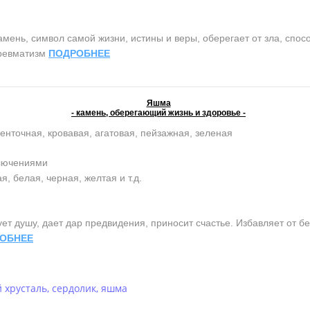
нь, символ самой жизни, истины и веры, оберегает от зла, спосо
 ревматизм
ПОДРОБНЕЕ
Яшма
- камень, оберегающий жизнь и здоровье -
енточная, кровавая, агатовая, пейзажная, зеленая
ключениями
, белая, черная, желтая и т.д.
 душу, дает дар предвидения, приносит счастье. Избавляет от бе
ОБНЕЕ
 хрусталь
,
сердолик
,
яшма