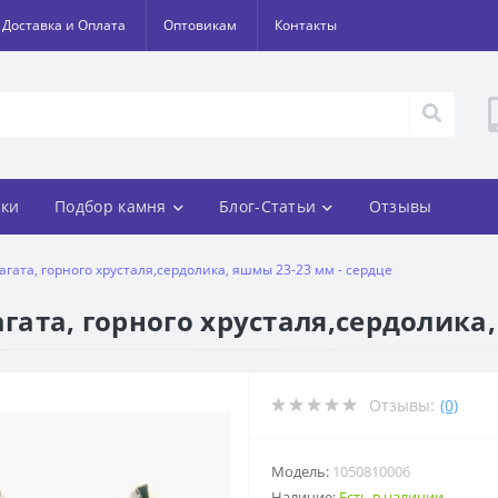
Доставка и Оплата
Оптовикам
Контакты
ки
Подбор камня
Блог-Статьи
Отзывы
 агата, горного хрусталя,сердолика, яшмы 23-23 мм - сердце
агата, горного хрусталя,сердолика
Отзывы:
(0)
Модель:
1050810006
Наличие:
Есть в наличии