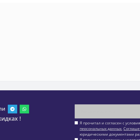
ли
идках !
Я прочитал и согласен с услов
персональных данных
,
Соглаше
юридическими документами ра
Я прочитал и согласен с услов