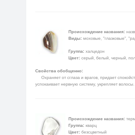
Происхождение названия:
назв
Виды:
моховые, "глазковые", "р
Группа:
халцедон
Цвет:
серый, белый, черный, пол
Свойства обобщенно:
Охраняет от сглаза и врагов, придает спокойств
успокаивает нервную систему, укрепляет волосы
Происхождение названия:
терм
Группа:
кварц
Цвет:
безсцветный