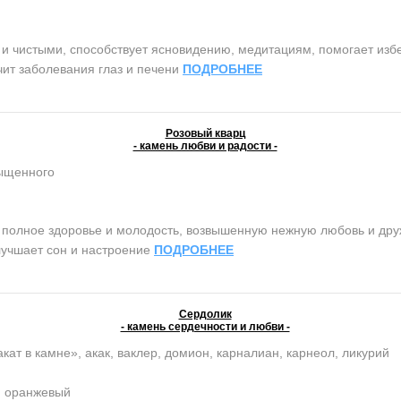
чистыми, способствует ясновидению, медитациям, помогает избег
чит заболевания глаз и печени
ПОДРОБНЕЕ
Розовый кварц
- камень любви и радости -
сыщенного
олное здоровье и молодость, возвышенную нежную любовь и дружб
лучшает сон и настроение
ПОДРОБНЕЕ
Сердолик
- камень сердечности и любви -
кат в камне», акак, ваклер, домион, карналиан, карнеол, ликурий
, оранжевый