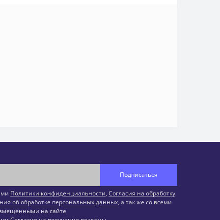
Подписаться
иями
Политики конфиденциальности
,
Согласия на обработку
ния об обработке персональных данных
, а так же со всеми
змещенными на сайте
иями
Согласия на получение рекламы