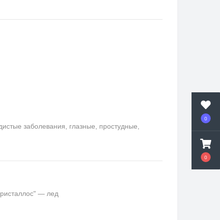
0
удистые заболевания, глазные, простудные,
0
кристаллос" — лед