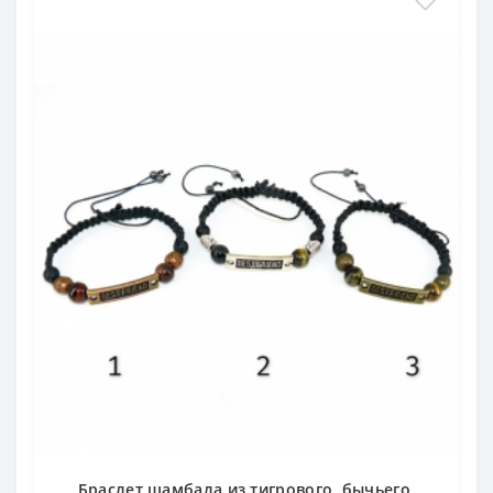
Браслет шамбала из тигрового, бычьего,