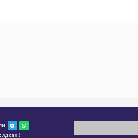
ли
идках !