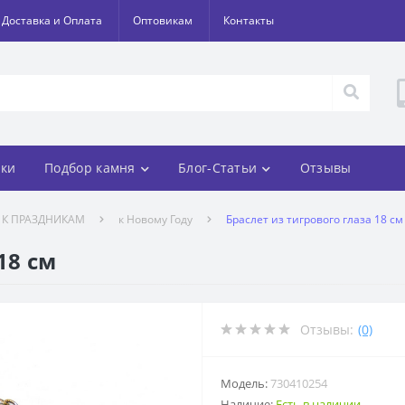
Доставка и Оплата
Оптовикам
Контакты
ки
Подбор камня
Блог-Статьи
Отзывы
К ПРАЗДНИКАМ
к Новому Году
Браслет из тигрового глаза 18 см
18 см
Отзывы:
(0)
Модель:
730410254
Наличие:
Есть в наличии