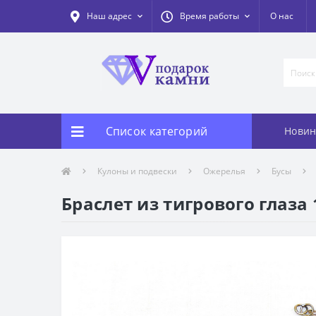
Наш адрес
Время работы
О нас
Список категорий
Новин
Кулоны и подвески
Ожерелья
Бусы
Браслет из тигрового глаза 