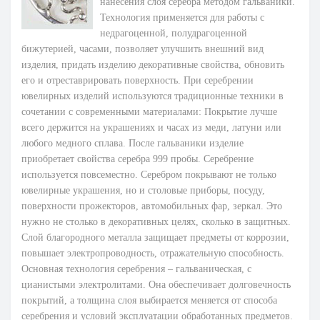
нанесения слоя серебра методом гальваники.
Технология применяется для работы с
недрагоценной, полудрагоценной
бижутерией, часами, позволяет улучшить внешний вид
изделия, придать изделию декоративные свойства, обновить
его и отреставрировать поверхность. При серебрении
ювелирных изделий используются традиционные техники в
сочетании с современными материалами: Покрытие лучше
всего держится на украшениях и часах из меди, латуни или
любого медного сплава. После гальваники изделие
приобретает свойства серебра 999 пробы. Серебрение
используется повсеместно. Серебром покрывают не только
ювелирные украшения, но и столовые приборы, посуду,
поверхности прожекторов, автомобильных фар, зеркал. Это
нужно не столько в декоративных целях, сколько в защитных.
Слой благородного металла защищает предметы от коррозии,
повышает электропроводность, отражательную способность.
Основная технология серебрения – гальваническая, с
цианистыми электролитами. Она обеспечивает долговечность
покрытий, а толщина слоя выбирается меняется от способа
серебрения и условий эксплуатации обработанных предметов.