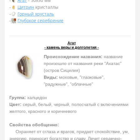
-
Агат
- 30х50 мм
-
Цитрин
кристаллы
-
Горный хрусталь
-
Глубокое серебрение
Агат
- камень веры и долголетия -
Происхождение названия:
название
произошло от названия реки "Ахатас"
(остров Сицилия)
Виды:
моховые, "глазковые",
"радужные", "облачные"
Группа:
халцедон
Цвет:
серый, белый, черный, полосчатый с включениями
желтого, красного и коричневого
Свойства обобщенно:
Охраняет от сглаза и врагов, придает спокойствие, ум,
энергию, приносит богатство и славу. Лечит сердечно-