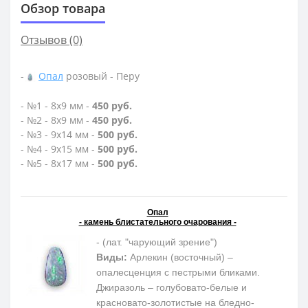
Обзор товара
Отзывов (0)
-
Опал
розовый - Перу
- №1 - 8х9 мм -
450 руб.
- №2 - 8х9 мм -
450 руб.
- №3 - 9х14 мм -
500 руб.
- №4 - 9х15 мм -
500 руб.
- №5 - 8х17 мм -
500 руб.
Опал
- камень блистательного очарования -
- (лат. "чарующий зрение")
Виды:
Арлекин (восточный) –
опалесценция с пестрыми бликами.
Джиразоль – голубовато-белые и
красновато-золотистые на бледно-