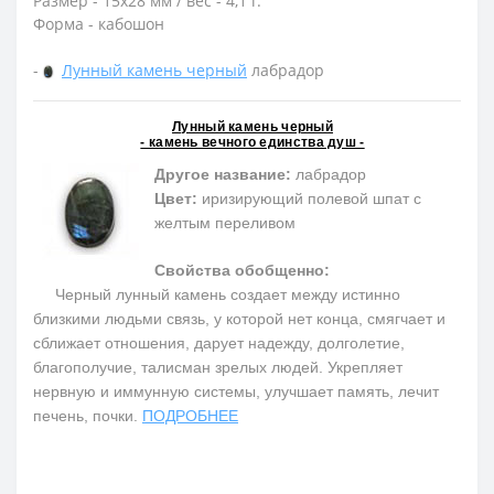
Размер - 15х28 мм / вес - 4,1 г.
Форма - кабошон
-
Лунный камень черный
лабрадор
Лунный камень черный
- камень вечного единства душ -
Другое название:
лабрадор
Цвет:
иризирующий полевой шпат c
желтым переливом
Свойства обобщенно:
Черный лунный камень создает между истинно
близкими людьми связь, у которой нет конца, смягчает и
сближает отношения, дарует надежду, долголетие,
благополучие, талисман зрелых людей. Укрепляет
нервную и иммунную системы, улучшает память, лечит
печень, почки.
ПОДРОБНЕЕ