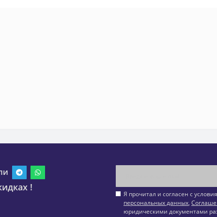
ли
идках !
Я прочитал и согласен с услов
персональных данных
,
Соглаше
юридическими документами ра