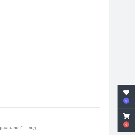
0
0
кристаллос" — лед