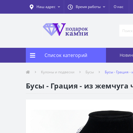
Наш адрес
Время работы
О нас
Список категорий
Новин
Кулоны и подвески
Бусы
Бусы - Грация -
Бусы - Грация - из жемчуга 