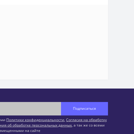
Подписаться
иями
Политики конфиденциальности
,
Согласия на обработку
ния об обработке персональных данных
, а так же со всеми
змещенными на сайте