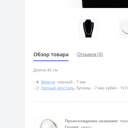
Обзор товара
Отзывов (0)
Длина 45 см
-
Жемчуг
черный - 7 мм
-
Горный хрусталь
, бусины - 7 мм, кубик - 7х
Происхождение названия:
терм
Группа:
кварц