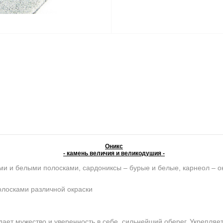
Оникс
- камень величия и великодушия -
ми и белыми полосками, сардониксы – бурые и белые, карнеол – о
олосками различной окраски
ет мужество и уверенность в себе, сильнейший оберег. Укрепляет 