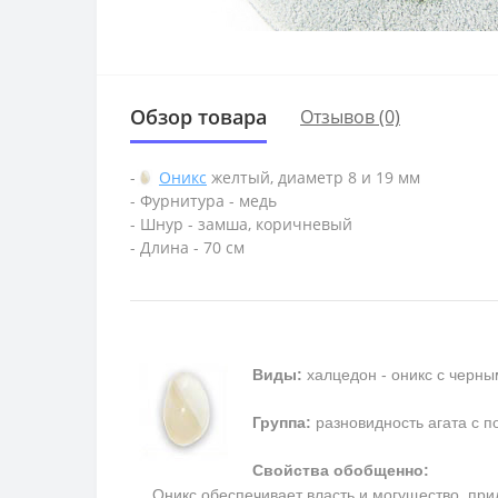
Обзор товара
Отзывов (0)
-
Оникс
желтый, диаметр 8 и 19 мм
- Фурнитура - медь
- Шнур - замша, коричневый
- Длина - 70 см
Виды:
халцедон - оникс с черны
Группа:
разновидность агата с п
Свойства обобщенно:
Оникс обеспечивает власть и могущество, прида