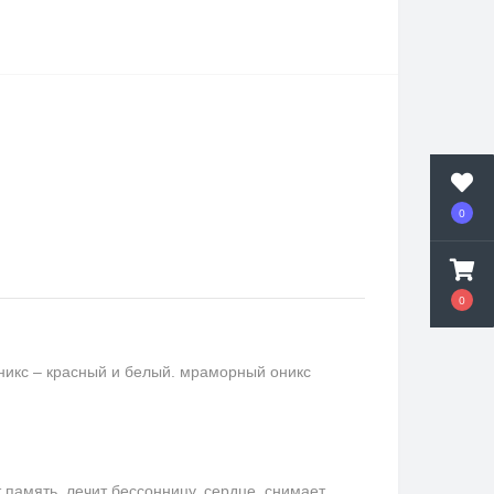
0
0
никс – красный и белый. мраморный оникс
память, лечит бессонницу, сердце, снимает