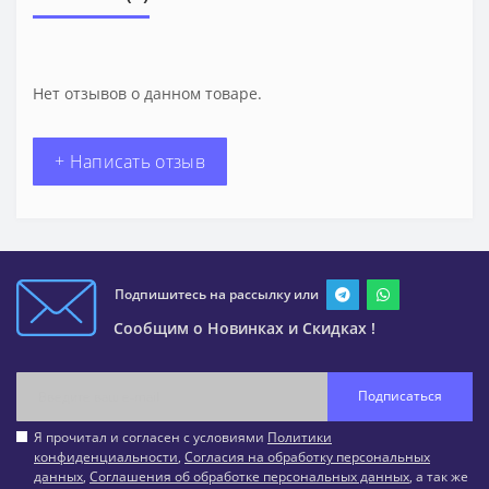
Нет отзывов о данном товаре.
+ Написать отзыв
Подпишитесь на рассылку или
Сообщим о Новинках и Скидках !
Подписаться
Я прочитал и согласен с условиями
Политики
конфиденциальности
,
Согласия на обработку персональных
данных
,
Соглашения об обработке персональных данных
, а так же