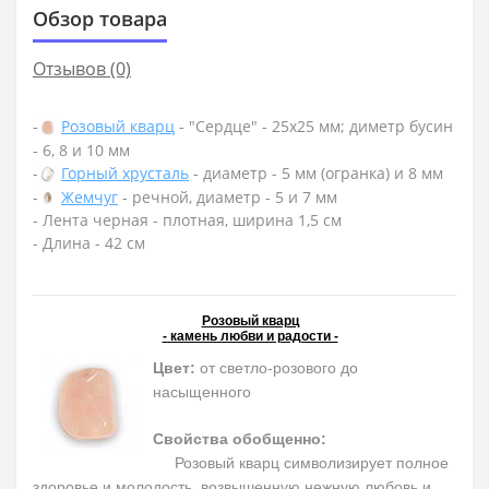
Обзор товара
Отзывов (0)
-
Розовый кварц
- "Сердце" - 25х25 мм; диметр бусин
- 6, 8 и 10 мм
-
Горный хрусталь
- диаметр - 5 мм (огранка) и 8 мм
-
Жемчуг
- речной, диаметр - 5 и 7 мм
- Лента черная - плотная, ширина 1,5 см
- Длина - 42 см
Розовый кварц
- камень любви и радости -
Цвет:
от светло-розового до
насыщенного
Свойства обобщенно:
Розовый кварц символизирует полное
здоровье и молодость, возвышенную нежную любовь и