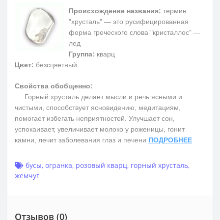
Происхождение названия:
термин
"хрусталь" — это русифицированная
форма греческого слова "кристаллос" —
лед
Группа:
кварц
Цвет:
безсцветный
Свойства обобщенно:
Горный хрусталь делает мысли и речь ясными и
чистыми, способствует ясновидению, медитациям,
помогает избегать неприятностей. Улучшает сон,
успокаивает, увеличивает молоко у роженицы, гонит
камни, лечит заболевания глаз и печени
ПОДРОБНЕЕ
бусы
,
огранка
,
розовый кварц
,
горный хрусталь
,
жемчуг
Отзывов (0)