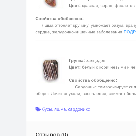
Цвет:
красная, серая, фиолетовая
Свойства обобщенно:
Яшма отгоняет кручину, умножает разум, врачует
сердце, желудочно-кишечные заболевания
ПОДР
Группа:
халцедон
Цвет:
белый с коричневыми и ч
Свойства обобщенно:
Сардоникс символизирует силу, 
оберег. Лечит опухоли, воспаления, снимает бол
бусы
,
яшма
,
сардоникс
Отзывов (0)