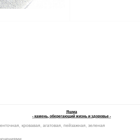
Яшма
- камень, оберегающий жизнь и здоровье -
енточная, кровавая, агатовая, пейзажная, зеленая
ключениями