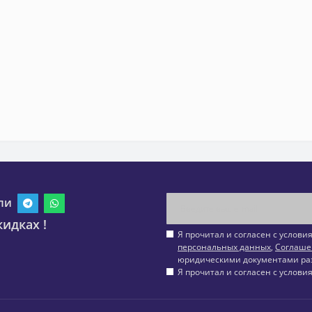
ли
идках !
Я прочитал и согласен с услов
персональных данных
,
Соглаше
юридическими документами ра
Я прочитал и согласен с услов