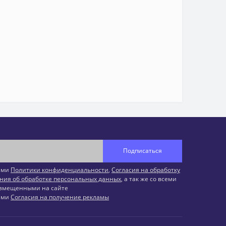
Подписаться
иями
Политики конфиденциальности
,
Согласия на обработку
ния об обработке персональных данных
, а так же со всеми
змещенными на сайте
иями
Согласия на получение рекламы