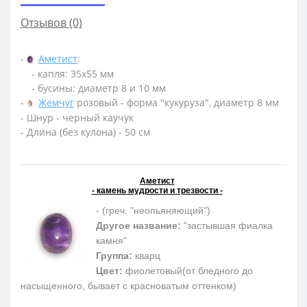
Отзывов (0)
-
Аметист
:
- капля: 35х55 мм
- бусины: диаметр 8 и 10 мм
-
Жемчуг
розовый - форма "кукуруза", диаметр 8 мм
- Шнур - черный каучук
- Длина (без кулона) - 50 см
Аметист
- камень мудрости и трезвости -
- (греч. "неопьяняющий")
Другое название:
"застывшая фиалка
камня"
Группа:
кварц
Цвет:
фиолетовый(от бледного до
насыщенного, бывает с красноватым оттенком)