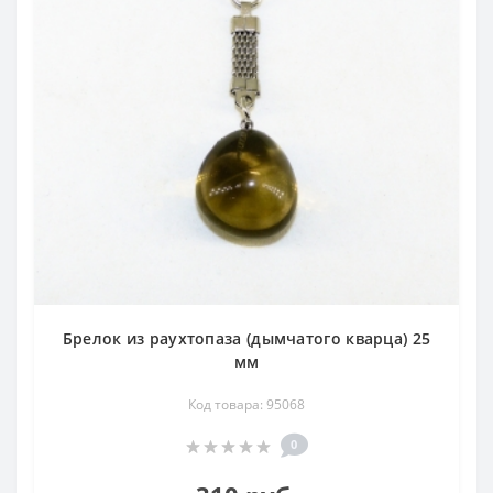
и всё природное, неизменно в моде.
Брелок с самоцветами станет хорошим подарком по
любому поводу, его с удовольствием принимают как
сувенир на память или амулет.
Брелок из раухтопаза (дымчатого кварца) 25
мм
Код товара: 95068
0