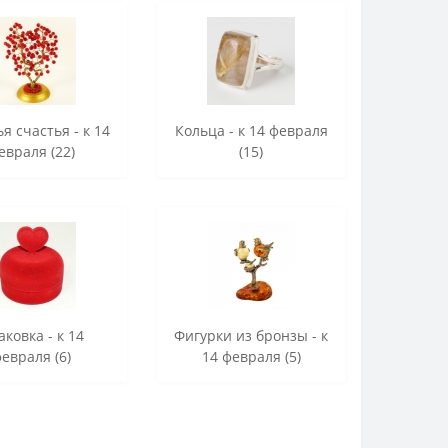
я счастья - к 14
Кольца - к 14 февраля
евраля (22)
(15)
аковка - к 14
Фигурки из бронзы - к
евраля (6)
14 февраля (5)