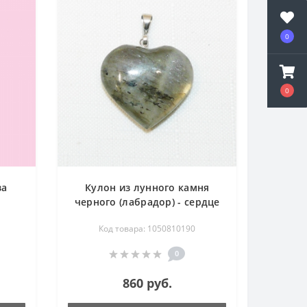
0
0
за
Кулон из лунного камня
черного (лабрадор) - сердце
Код товара: 1050810190
0
860 руб.