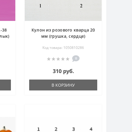
-38
Кулон из розового кварца 20
клык)
мм (грушка, сердце)
Код товара: 1050810286
0
310 руб.
В КОРЗИНУ