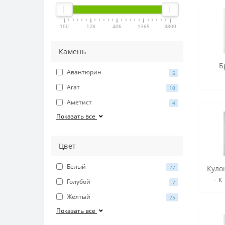
100
128
406
1365
3800
Камень
Б
Авантюрин
5
Агат
10
Аметист
4
Показать все
Цвет
Белый
27
Куло
- к
Голубой
7
Желтый
25
Показать все