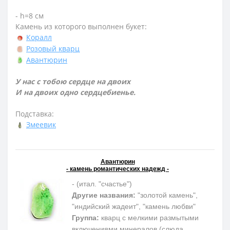
- h=8 см
Камень из которого выполнен букет:
Коралл
Розовый кварц
Авантюрин
У нас с тобою сердце на двоих
И на двоих одно сердцебиенье.
Подставка:
Змеевик
Авантюрин
- камень романтических надежд -
- (итал. "счастье")
Другие названия:
"золотой камень",
"индийский жадеит", "камень любви"
Группа:
кварц с мелкими размытыми
включениями минералов (слюда,