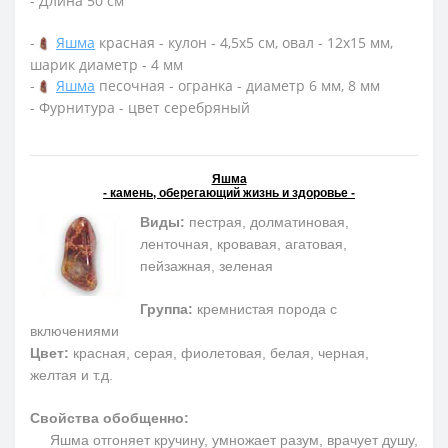
- Длина 50 см
-
Яшма
красная - кулон - 4,5х5 см, овал - 12х15 мм,
шарик диаметр - 4 мм
-
Яшма
песочная - огранка - диаметр 6 мм, 8 мм
- Фурнитура - цвет серебряный
Яшма
- камень, оберегающий жизнь и здоровье -
Виды:
пестрая, долматиновая,
ленточная, кровавая, агатовая,
пейзажная, зеленая
Группа:
кремнистая порода с
включениями
Цвет:
красная, серая, фиолетовая, белая, черная,
желтая и т.д.
Свойства обобщенно:
Яшма отгоняет кручину, умножает разум, врачует душу,