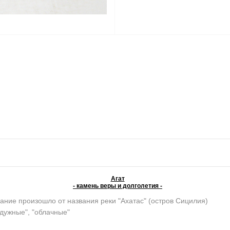
Агат
- камень веры и долголетия -
ание произошло от названия реки "Ахатас" (остров Сицилия)
адужные", "облачные"