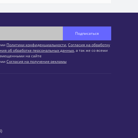
Подписаться
иями
Политики конфиденциальности
,
Согласия на обработку
ния об обработке персональных данных
, а так же со всеми
змещенными на сайте
иями
Согласия на получение рекламы
)