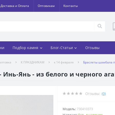
Доставка и Оплата
Оптовикам
Контакты
ки
Подбор камня
Блог-Статьи
Отзывы
алтовка
К ПРАЗДНИКАМ
к 14 февраля
Браслеты шамбала па
Инь-Янь - из белого и черного ага
Отзывы:
(0)
Модель:
730410373
Наличие:
Есть в наличии