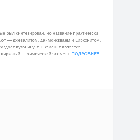
е был синтезирован, но название практически
вают — джевалитом, даймонскваем и цирконитом.
здаёт путаницу, т. к. фианит является
 цирконий — химический элемент.
ПОДРОБНЕЕ