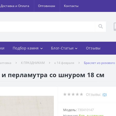
Доставка и Оплата
Оптовикам
Контакты
ки
Подбор камня
Блог-Статьи
Отзывы
алтовка
К ПРАЗДНИКАМ
к 14 февраля
Браслет из розового
а и перламутра со шнуром 18 см
Отзывы:
(0)
Модель:
730410147
Наличие:
Есть в наличии