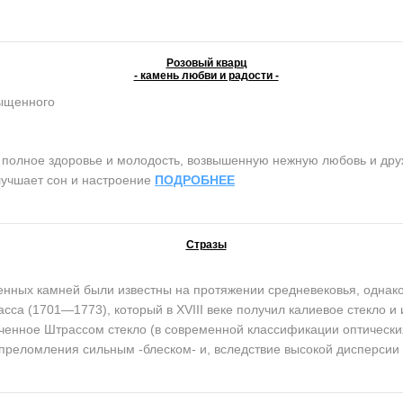
Розовый кварц
- камень любви и радости -
сыщенного
олное здоровье и молодость, возвышенную нежную любовь и дружб
лучшает сон и настроение
ПОДРОБНЕЕ
Стразы
ых камней были известны на протяжении средневековья, однако 
сса (1701—1773), который в XVIII веке получил калиевое стекло и 
енное Штрассом стекло (в современной классификации оптически
 преломления сильным -блеском- и, вследствие высокой дисперсии