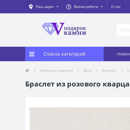
Наш адрес
Время работы
О нас
Список категорий
Новин
Кулоны и подвески
Бусы
Брелоки
Г
Браслет из розового кварц