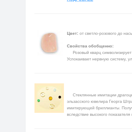
Цвет:
от светло-розового до на
Свойства обобщенно:
Розовый кварц символизирует п
Успокаивает нервную систему, у
Стеклянные имитации драгоценн
эльзасского ювелира Георга Штра
имитирующей бриллианты. Получ
вследствие высокого показателя