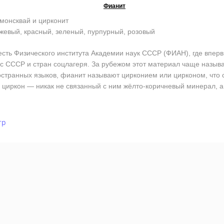
Фианит
монсквай и цирконит
жевый, красный, зеленый, пурпурный, розовый
ь Физического института Академии наук СССР (ФИАН), где впервы
кс СССР и стран соцлагеря. За рубежом этот материал чаще назы
остранных языков, фианит называют цирконием или цирконом, что со
циркон — никак не связанный с ним жёлто-коричневый минерал, а
тр