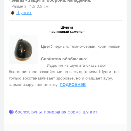
-
Эйваз - защита, оборона, нападение.
- Размер - 1,5-2,5 см
-
Шунгит
Шунгит
- аспидный камень -
Цвет:
черный, темно-серый, коричневый
Свойства обобщенно:
Изделия из шунгита оказывают
благоприятное воздействие на весь организм. Шунгит не
только восстанавливает здоровье, но и очищает ауру,
гармонизируя энергетику.
ПОДРОБНЕЕ
брелок
,
руны
,
природная форма
,
шунгит