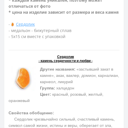
* каждый камень уникален, поэтому может
отличаться от фото
* цена на изделие зависит от размера и веса камня
-
Сердолик
- медальон - бижутерный сплав
- 5х15 см вместе с упаковкой
Сердолик
- камень сердечности и любви -
Другие названия:
«застывший закат в
камне», акак, ваклер, домион, карналиан,
карнеол, ликурий
Группа:
халцедон
Цвет:
красный, розовый, желтый,
оранжевый
Свойства обобщенно:
Сердолик чрезвычайно сильный, счастливый камень,
символ самой жизни, истины и веры, оберегает от зла,