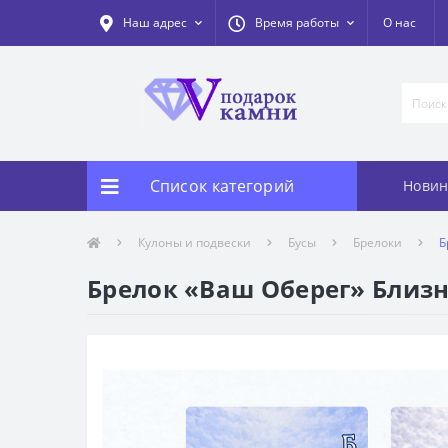
Наш адрес
Время работы
О нас
Список категорий
Новин
Кулоны и подвески
Бусы
Брелоки
Б
Брелок «Ваш Оберег» Близн