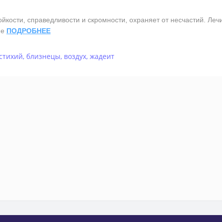
ости, справедливости и скромности, охраняет от несчастий. Лечит
ие
ПОДРОБНЕЕ
стихий
,
близнецы
,
воздух
,
жадеит