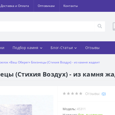
Доставка и Оплата
Оптовикам
Контакты
ки
Подбор камня
Блог-Статьи
Отзывы
релок «Ваш Оберег» Близнецы (Стихия Воздух) - из камня жадеит
ецы (Стихия Воздух) - из камня ж
Отзывы:
(0)
Модель:
45311
Наличие:
Есть в наличии