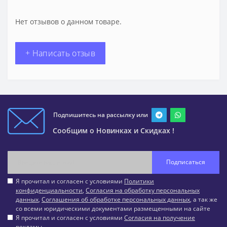
Нет отзывов о данном товаре.
+ Написать отзыв
Подпишитесь на рассылку или
Сообщим о Новинках и Скидках !
Подписаться
Я прочитал и согласен с условиями
Политики
конфиденциальности
,
Согласия на обработку персональных
данных
,
Соглашения об обработке персональных данных
, а так же
со всеми юридическими документами размещенными на сайте
Я прочитал и согласен с условиями
Согласия на получение
рекламы