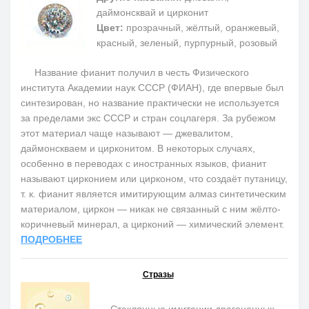
даймонсквай и цирконит
Цвет:
прозрачный, жёлтый, оранжевый,
красный, зеленый, пурпурный, розовый
Название фианит получил в честь Физического
института Академии наук СССР (ФИАН), где впервые был
синтезирован, но название практически не используется
за пределами экс СССР и стран соцлагеря. За рубежом
этот материал чаще называют — джевалитом,
даймонскваем и цирконитом. В некоторых случаях,
особенно в переводах с иностранных языков, фианит
называют цирконием или цирконом, что создаёт путаницу,
т. к. фианит является имитирующим алмаз синтетическим
материалом, циркон — никак не связанный с ним жёлто-
коричневый минерал, а цирконий — химический элемент.
ПОДРОБНЕЕ
Стразы
Стеклянные имитации драгоценных