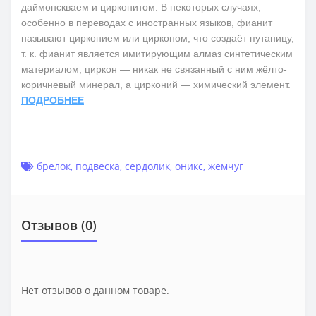
даймонскваем и цирконитом. В некоторых случаях,
особенно в переводах с иностранных языков, фианит
называют цирконием или цирконом, что создаёт путаницу,
т. к. фианит является имитирующим алмаз синтетическим
материалом, циркон — никак не связанный с ним жёлто-
коричневый минерал, а цирконий — химический элемент.
ПОДРОБНЕЕ
брелок
,
подвеска
,
сердолик
,
оникс
,
жемчуг
Отзывов (0)
Нет отзывов о данном товаре.