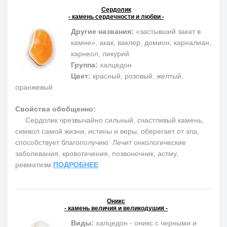
Сердолик
- камень сердечности и любви -
Другие названия:
«застывший закат в
камне», акак, ваклер, домион, карналиан,
карнеол, ликурий
Группа:
халцедон
Цвет:
красный, розовый, желтый,
оранжевый
Свойства обобщенно:
Сердолик чрезвычайно сильный, счастливый камень,
символ самой жизни, истины и веры, оберегает от зла,
способствует благополучию. Лечит онкологические
заболевания, кровотечения, позвоночник, астму,
ревматизм
ПОДРОБНЕЕ
Оникс
- камень величия и великодушия -
Виды:
халцедон - оникс с черными и