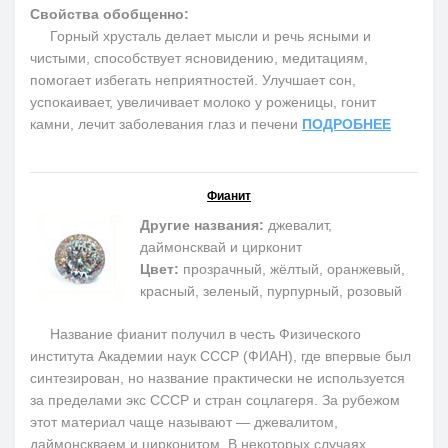
Свойства обобщенно:
Горный хрусталь делает мысли и речь ясными и
чистыми, способствует ясновидению, медитациям,
помогает избегать неприятностей. Улучшает сон,
успокаивает, увеличивает молоко у роженицы, гонит
камни, лечит заболевания глаз и печени
ПОДРОБНЕЕ
Фианит
Другие названия:
джевалит,
даймонсквай и цирконит
Цвет:
прозрачный, жёлтый, оранжевый,
красный, зеленый, пурпурный, розовый
Название фианит получил в честь Физического
института Академии наук СССР (ФИАН), где впервые был
синтезирован, но название практически не используется
за пределами экс СССР и стран соцлагеря. За рубежом
этот материал чаще называют — джевалитом,
даймонскваем и цирконитом. В некоторых случаях,