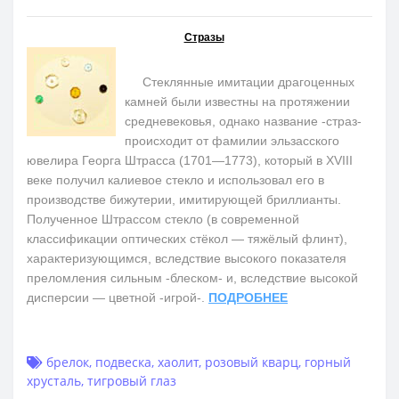
Стразы
Стеклянные имитации драгоценных
камней были известны на протяжении
средневековья, однако название -страз-
происходит от фамилии эльзасского
ювелира Георга Штрасса (1701—1773), который в XVIII
веке получил калиевое стекло и использовал его в
производстве бижутерии, имитирующей бриллианты.
Полученное Штрассом стекло (в современной
классификации оптических стёкол — тяжёлый флинт),
характеризующимся, вследствие высокого показателя
преломления сильным -блеском- и, вследствие высокой
дисперсии — цветной -игрой-.
ПОДРОБНЕЕ
брелок
,
подвеска
,
хаолит
,
розовый кварц
,
горный
хрусталь
,
тигровый глаз