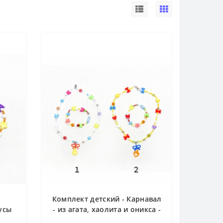
Комплект детский - Карнавал
бусы
- из агата, хаолита и оникса -
см
бусы 42 см и браслет 14-15