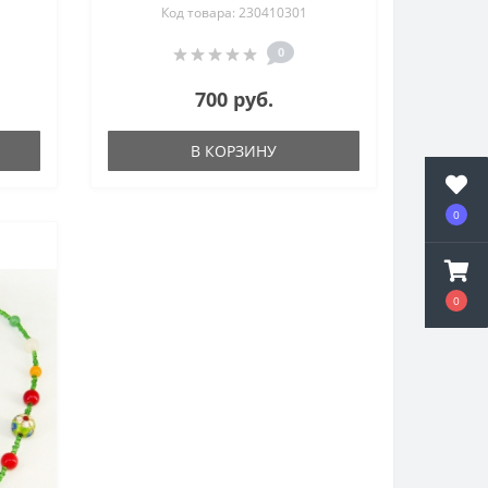
Код товара: 230410301
см
0
700 руб.
В КОРЗИНУ
0
0