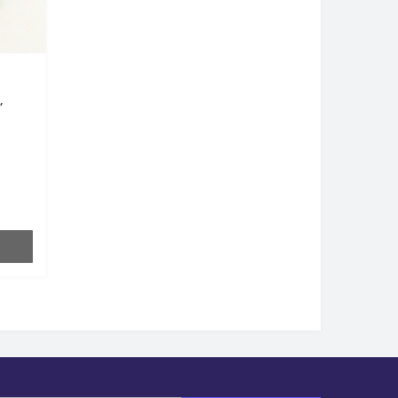
з
,
а -
слет