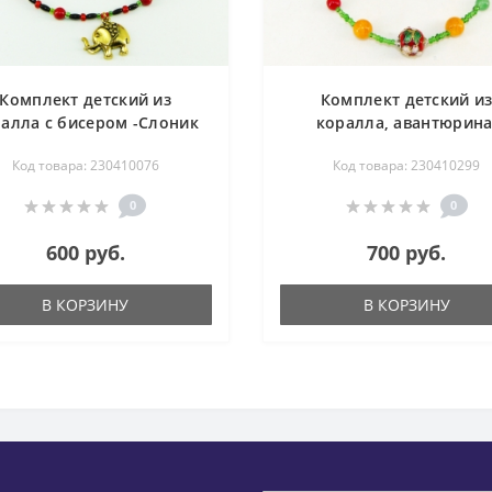
Комплект детский из
Комплект детский и
алла с бисером -Слоник
коралла, авантюрина
-Ду- бусы 42 см, браслет
розового кварца, оникс
Код товара: 230410076
Код товара: 230410299
10 см
Весна - бусы 42 см, бра
14-15 см
0
0
600 руб.
700 руб.
В КОРЗИНУ
В КОРЗИНУ