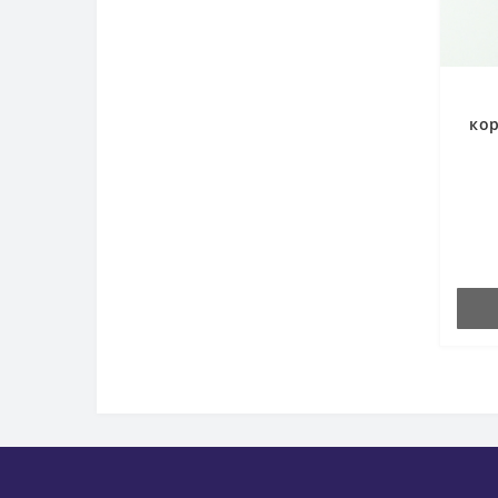
кор
Ду