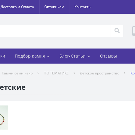
Доставка и Оплата
Оптовикам
Контакты
ки
Подбор камня
Блог-Статьи
Отзывы
Камни семи чакр
ПО ТЕМАТИКЕ
Детское пространство
Ко
детские