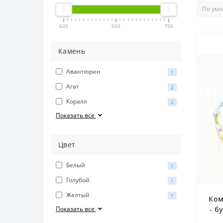
600
650
700
Камень
Авантюрин
1
Агат
2
Коралл
2
Показать все
Цвет
Белый
1
Голубой
1
Желтый
1
Ком
Показать все
- б