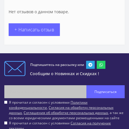
Нет отзывов о данном товаре.
+ Написать отзыв
Подпишитесь на рассылку или
Сообщим о Новинках и Скидках !
Подписаться
Я прочитал и согласен с условиями
Политики
конфиденциальности
,
Согласия на обработку персональных
данных
,
Соглашения об обработке персональных данных
, а так же
со всеми юридическими документами размещенными на сайте
Я прочитал и согласен с условиями
Согласия на получение
рекламы