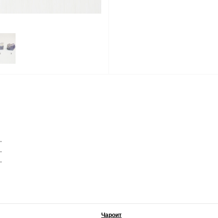
.
.
.
Чароит