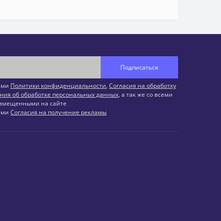
Подписаться
иями
Политики конфиденциальности
,
Согласия на обработку
ния об обработке персональных данных
, а так же со всеми
змещенными на сайте
иями
Согласия на получение рекламы