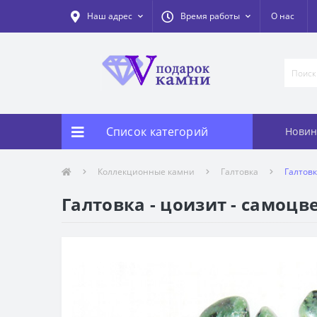
Наш адрес
Время работы
О нас
Список категорий
Новин
Коллекционные камни
Галтовка
Галтовк
Галтовка - цоизит - самоцв