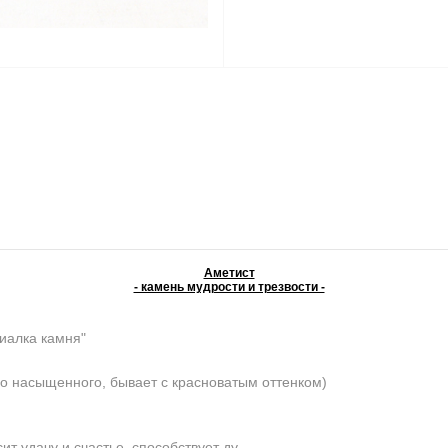
Аметист
- камень мудрости и трезвости -
иалка камня"
о насыщенного, бывает с красноватым оттенком)
 удачу и счастье, способствует ду-