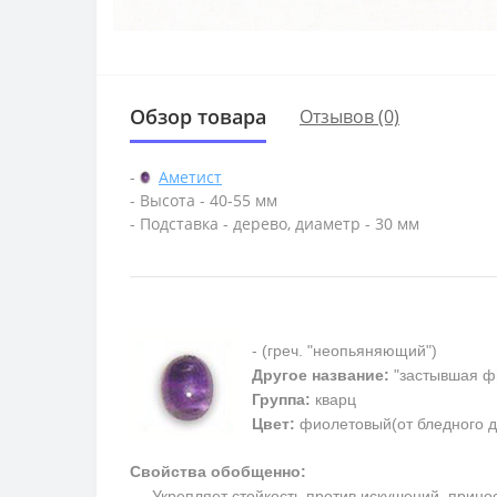
Обзор товара
Отзывов (0)
-
Аметист
- Высота - 40-55 мм
- Подставка - дерево, диаметр - 30 мм
- (греч. "неопьяняющий")
Другое название:
"застывшая ф
Группа:
кварц
Цвет:
фиолетовый(от бледного д
Свойства обобщенно:
Укрепляет стойкость против искушений, приносит