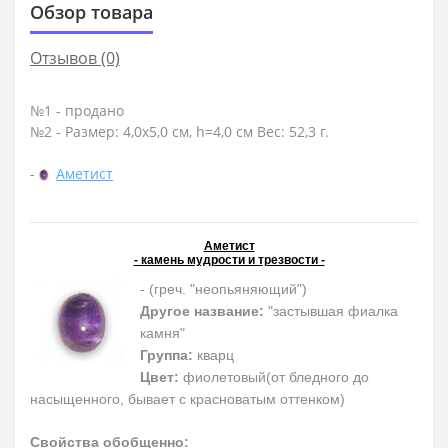
Обзор товара
Отзывов (0)
№1 - продано
№2 - Размер: 4,0х5,0 см, h=4,0 см Вес: 52,3 г.
-
Аметист
Аметист
- камень мудрости и трезвости -
- (греч. "неопьяняющий")
Другое название:
"застывшая фиалка
камня"
Группа:
кварц
Цвет:
фиолетовый(от бледного до
насыщенного, бывает с красноватым оттенком)
Свойства обобщенно: