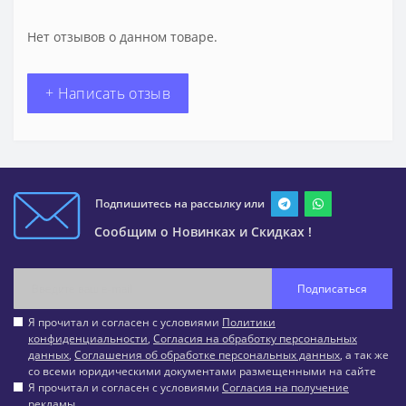
Нет отзывов о данном товаре.
+ Написать отзыв
Подпишитесь на рассылку или
Сообщим о Новинках и Скидках !
Подписаться
Я прочитал и согласен с условиями
Политики
конфиденциальности
,
Согласия на обработку персональных
данных
,
Соглашения об обработке персональных данных
, а так же
со всеми юридическими документами размещенными на сайте
Я прочитал и согласен с условиями
Согласия на получение
рекламы