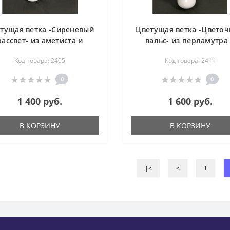
тущая ветка -Сиреневый
Цветущая ветка -Цвето
рассвет- из аметиста и
вальс- из перламутра
нтюрина - цветы из камня
авантюрина - цветы из к
Код товара: 2405
Код товара: 2411
0
0
1 400 руб.
1 600 руб.
В КОРЗИНУ
В КОРЗИНУ
|<
<
1