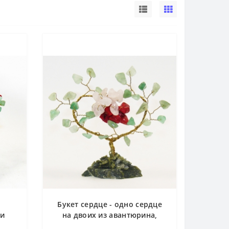
Букет сердце - одно сердце
 и
на двоих из авантюрина,
к -
коралла и розового кварца -