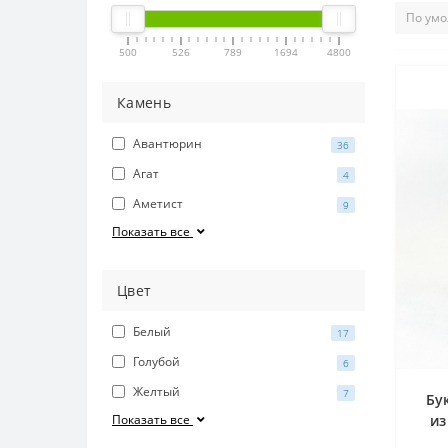
500
526
789
1694
4800
Камень
Авантюрин
36
Агат
4
Аметист
9
Показать все
Цвет
Белый
17
Голубой
6
Желтый
7
Бу
Показать все
из
жем