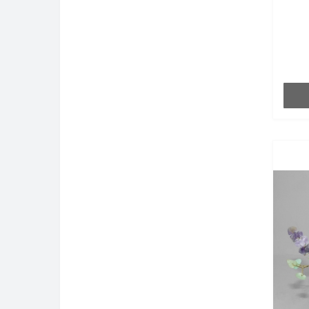
они
ваз