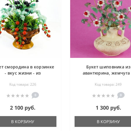
ет смородина в корзинке
Букет шиповника из
- вкус жизни - из
авантюрина, жемчуга
вантюрина, сердолика,
коралла в вазе антик - ц
Код товара: 226
Код товара: 249
агата - цветы из камня
из камня
0
0
2 100 руб.
1 300 руб.
В КОРЗИНУ
В КОРЗИНУ