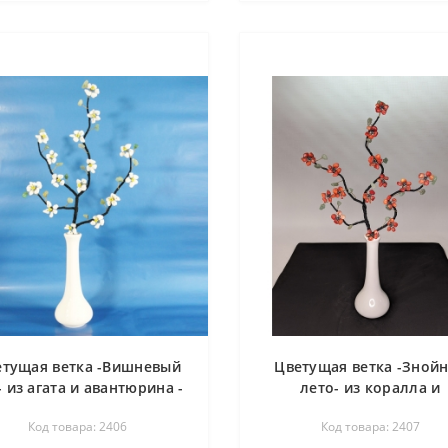
етущая ветка -Вишневый
Цветущая ветка -Зной
- из агата и авантюрина -
лето- из коралла и
цветы из камня
авантюрина - цветы из к
Код товара: 2406
Код товара: 2407