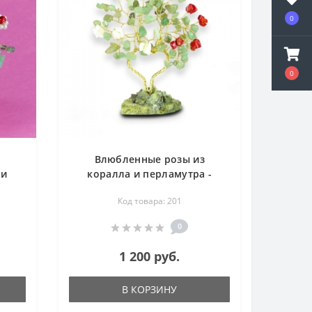
0
0
Влюбленные розы из
 и
коралла и перламутра -
веты
страстная любовь - цветы из
Код товара: 201
камня
0
1 200 руб.
В КОРЗИНУ