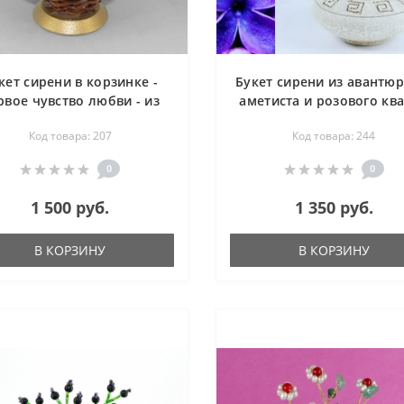
кет сирени в корзинке -
Букет сирени из авантюр
рвое чувство любви - из
аметиста и розового кв
вантюрина, аметиста и
в вазе антик - цветы 
Код товара: 207
Код товара: 244
ового кварца - цветы из
камня
камня
0
0
1 500 руб.
1 350 руб.
В КОРЗИНУ
В КОРЗИНУ