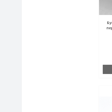
Бу
пе
а
роз