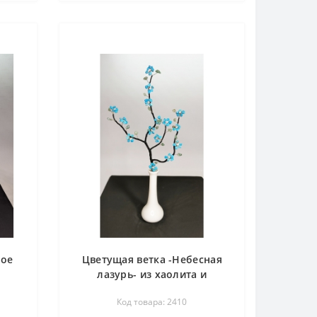
ное
Цветущая ветка -Небесная
лазурь- из хаолита и
амня
авантюрина - цветы из камня
Код товара: 2410