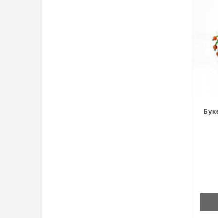
Бук
а