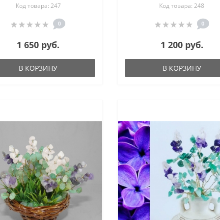
Код товара: 247
Код товара: 248
кса, хаолита, цитрина в
цветы из камня
е антик - цветы из камня
0
0
1 650 руб.
1 200 руб.
В КОРЗИНУ
В КОРЗИНУ