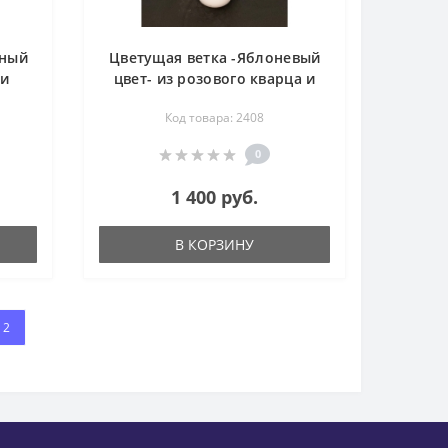
чный
Цветущая ветка -Яблоневый
 и
цвет- из розового кварца и
амня
авантюрина - цветы из камня
Код товара: 2408
0
1 400 руб.
В КОРЗИНУ
2