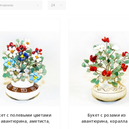
кет с полевыми цветами
Букет с розами из
 авантюрина, аметиста,
авантюрина, коралла
чуга, коралла, лазурита,
перламутра в вазе анти