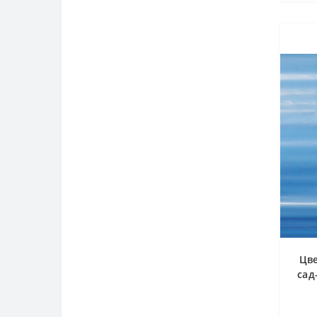
Цв
сад