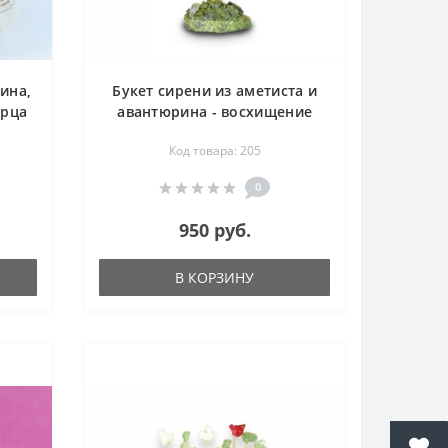
ина,
Букет сирени из аметиста и
арца
авантюрина - восхищение
из
красотой - цветы из камня
Код товара: 205
0
950 руб.
В КОРЗИНУ