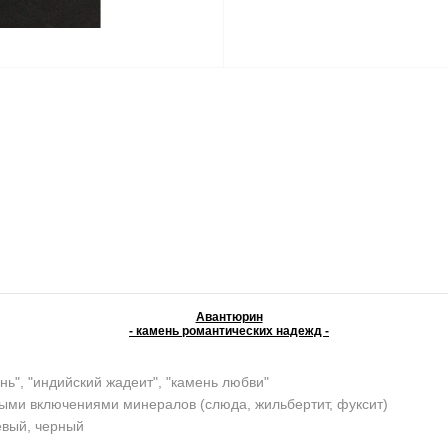
Авантюрин
- камень романтических надежд -
нь", "индийский жадеит", "камень любви"
ыми включениями минералов (слюда, жильбертит, фуксит)
евый, черный