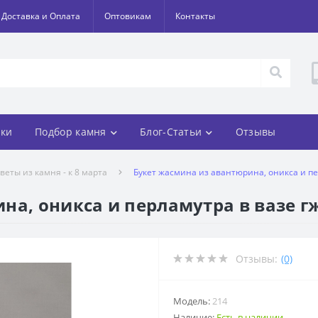
Доставка и Оплата
Оптовикам
Контакты
ки
Подбор камня
Блог-Статьи
Отзывы
веты из камня - к 8 марта
Букет жасмина из авантюрина, оникса и пе
на, оникса и перламутра в вазе гж
Отзывы:
(0)
Модель:
214
Наличие:
Есть в наличии