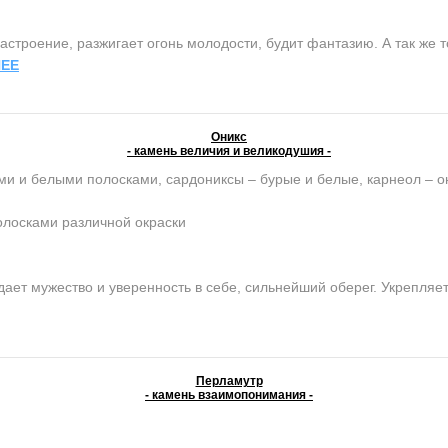
строение, разжигает огонь молодости, будит фантазию. А так же т
ЕЕ
Оникс
- камень величия и великодушия -
ми и белыми полосками, сардониксы – бурые и белые, карнеол – о
олосками различной окраски
ет мужество и уверенность в себе, сильнейший оберег. Укрепляет 
Перламутр
- камень взаимопонимания -