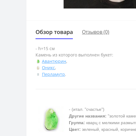
Обзор товара
Отзывов (0)
- h=15 см
Камень из которого выполнен букет:
Авантюрин
,
Оникс
,
Перламутр
.
- (итал. "счастье")
Другие названия:
"золотой каме
Группа:
кварц с мелкими размыт
Цвет:
зеленый, красный, коричн