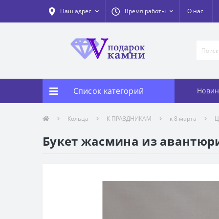
Наш адрес
Время работы
О нас
Список категорий
Новин
Кольца
К ПРАЗДНИКАМ
к 8 марта
Ц
Букет жасмина из авантюри