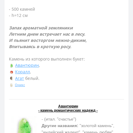
- 500 камней
- h=12 см
Запах ароматной земляники
Летним днем встречает нас в лесу.
И пьянит восторгом нежно-диким,
Впитываясь в кроткую росу.
Камень из которого выполнен букет:
Авантюрин
,
Коралл
,
Агат
белый.
Оникс
Авантюрин
- камень романтических надежд -
- (итал. "счастье")
Другие названия:
"золотой камень",
"индийский жадеит", "камень любви"