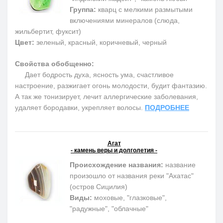
Группа:
кварц с мелкими размытыми
включениями минералов (слюда,
жильбертит, фуксит)
Цвет:
зеленый, красный, коричневый, черный
Свойства обобщенно:
Дает бодрость духа, ясность ума, счастливое
настроение, разжигает огонь молодости, будит фантазию.
А так же тонизирует, лечит аллергические заболевания,
удаляет бородавки, укрепляет волосы.
ПОДРОБНЕЕ
Агат
- камень веры и долголетия -
Происхождение названия:
название
произошло от названия реки "Ахатас"
(остров Сицилия)
Виды:
моховые, "глазковые",
"радужные", "облачные"