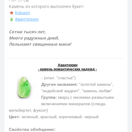
- h= 17 см
Камень из которого выполнен букет:
Коралл
Авантюрин
Сотни тысяч лет,
Много радужных дней,
Полыхают священные маки!
Авантюрин
- камень романтических надежд -
- (итал. "счастье")
Другие названия:
"золотой камень",
"индийский жадеит", "камень любви"
Группа:
кварц с мелкими размытыми
включениями минералов (слюда,
жильбертит, фуксит)
Цвет:
зеленый, красный, коричневый, черный
Свойства обобщенно: