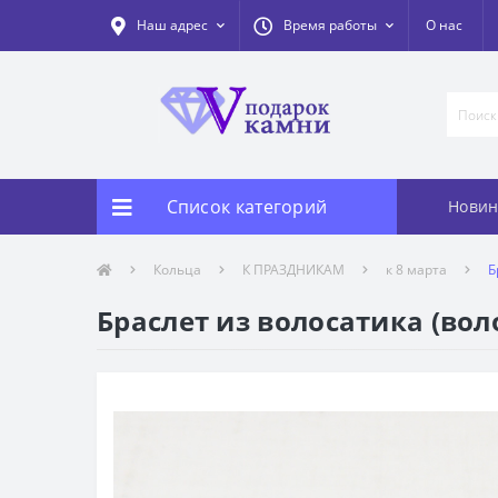
Наш адрес
Время работы
О нас
Список категорий
Новин
Кольца
К ПРАЗДНИКАМ
к 8 марта
Б
Браслет из волосатика (вол