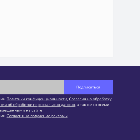
Подписаться
иями
Политики конфиденциальности
,
Согласия на обработку
ния об обработке персональных данных
, а так же со всеми
змещенными на сайте
иями
Согласия на получение рекламы