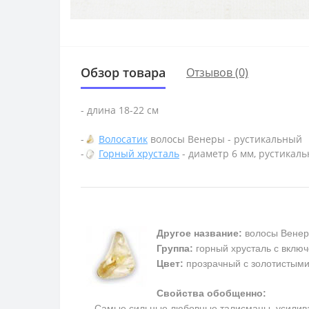
Обзор товара
Отзывов (0)
- длина 18-22 см
-
Волосатик
волосы Венеры - рустикальный
-
Горный хрусталь
- диаметр 6 мм, рустикал
Другое название:
волосы Венер
Группа:
горный хрусталь с включ
Цвет:
прозрачный с золотистым
Свойства обобщенно:
Самые сильные любовные талисманы, усиливают 