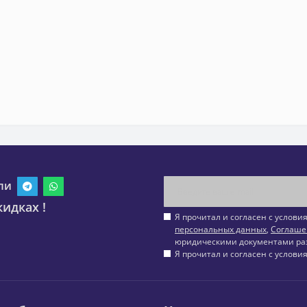
ли
идках !
Я прочитал и согласен с услов
персональных данных
,
Соглаше
юридическими документами ра
Я прочитал и согласен с услов