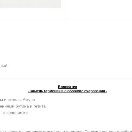
ьный
Волосатик
- камень гармонии и любовного очарования -
ы и стрелы Амура
ениями рутина и гетита
и включениями
красоту, привлекательность и энергию. Тонизирует, лечит забо