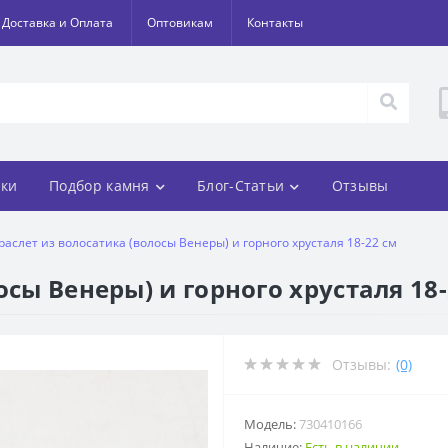
Доставка и Оплата
Оптовикам
Контакты
ки
Подбор камня
Блог-Статьи
Отзывы
раслет из волосатика (волосы Венеры) и горного хрусталя 18-22 см
осы Венеры) и горного хрусталя 18-
Отзывы:
(0)
Модель:
730410166
Наличие:
Есть в наличии