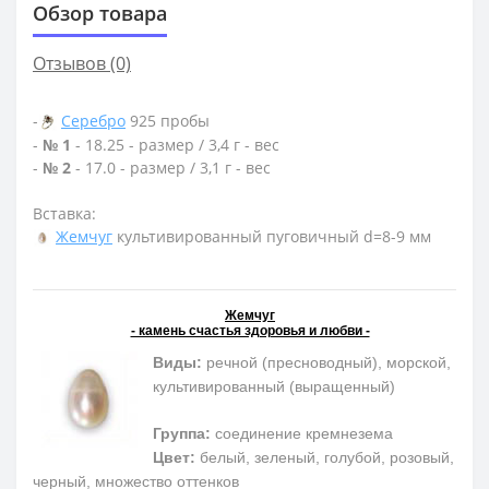
Обзор товара
Отзывов (0)
-
Серебро
925 пробы
-
№ 1
- 18.25 - размер / 3,4 г - вес
-
№ 2
- 17.0 - размер / 3,1 г - вес
Вставка:
Жемчуг
культивированный пуговичный d=8-9 мм
Жемчуг
- камень счастья здоровья и любви -
Виды:
речной (пресноводный), морской,
культивированный (выращенный)
Группа:
соединение кремнезема
Цвет:
белый, зеленый, голубой, розовый,
черный, множество оттенков