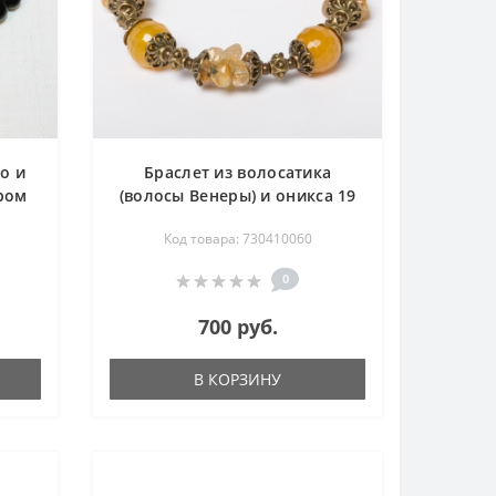
о и
Браслет из волосатика
ром
(волосы Венеры) и оникса 19
см
Код товара: 730410060
0
700 руб.
В КОРЗИНУ