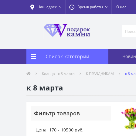
Наш адрес
Время работы
О нас
Список категорий
Новин
Кольца - к 8 марта
К ПРАЗДНИКАМ
к 8 м
к 8 марта
Фильтр товаров
Цена
170
-
10500
руб.