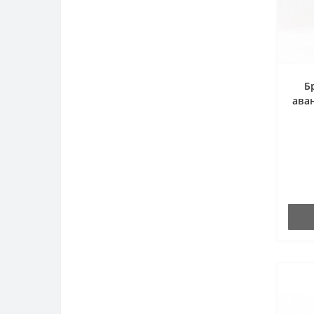
Б
ава
гор
л
ква
хр