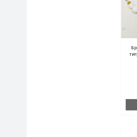
Бр
ти