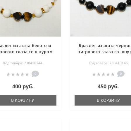
аслет из агата белого и
Браслет из агата черног
грового глаза со шнуром
тигрового глаза со шну
18.5 см
18.5 см
Код товара: 730410144
Код товара: 730410146
0
0
400 руб.
450 руб.
В КОРЗИНУ
В КОРЗИНУ