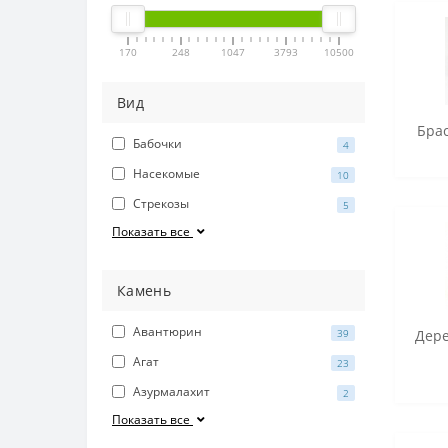
170
248
1047
3793
10500
Вид
Брас
Бабочки
4
Насекомые
10
Стрекозы
5
Показать все
Камень
Авантюрин
39
Дере
Агат
23
Азурмалахит
2
Показать все