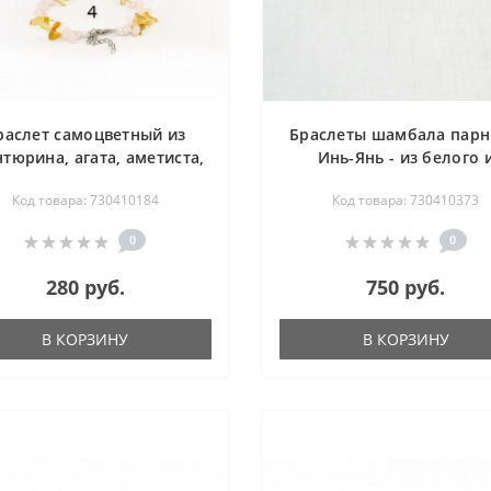
раслет самоцветный из
Браслеты шамбала парн
нтюрина, агата, аметиста,
Инь-Янь - из белого 
ного хрусталя, коралла,
черного агата 17-21 с
Код товара: 730410184
Код товара: 730410373
унного камня, розового
рца, сердолика, хаолита,
0
0
изолита и цитрина 17-23
см
280 руб.
750 руб.
В КОРЗИНУ
В КОРЗИНУ