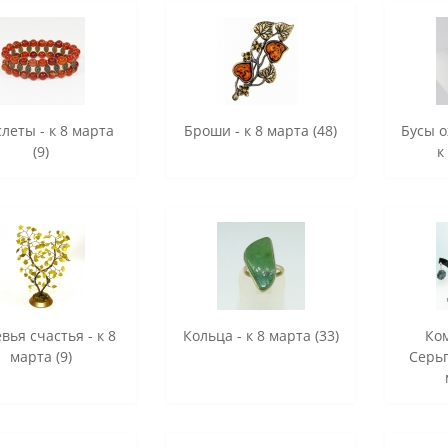
леты - к 8 марта
Броши - к 8 марта (48)
Бусы о
(9)
к
вья счастья - к 8
Кольца - к 8 марта (33)
Ко
марта (9)
Серьг