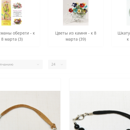
маны обереги - к
Цветы из камня - к 8
Шкату
8 марта (3)
марта (39)
к