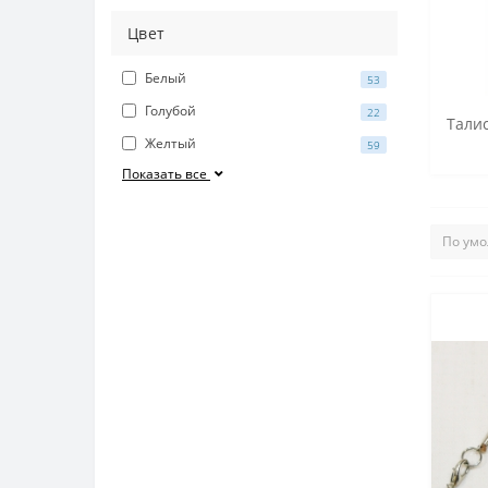
Цвет
Белый
53
Голубой
22
Талис
Желтый
59
Показать все