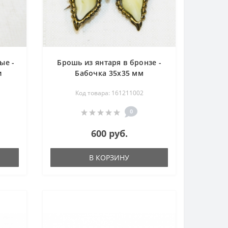
ые -
Брошь из янтаря в бронзе -
и
Бабочка 35х35 мм
м
Код товара: 161211002
0
600 руб.
В КОРЗИНУ