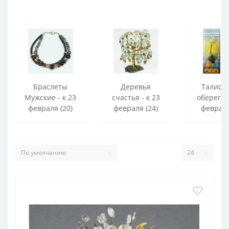
Браслеты
Деревья
Талисм
Мужские - к 23
счастья - к 23
обереги -
февраля (20)
февраля (24)
февраля