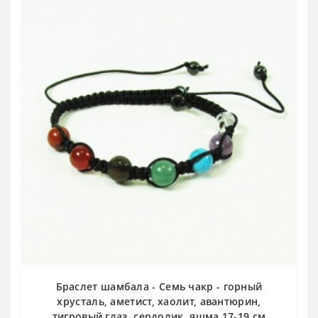
Браслет шамбала - Семь чакр - горный
хрусталь, аметист, хаолит, авантюрин,
тигровый глаз, сердолик, яшма 17-19 см