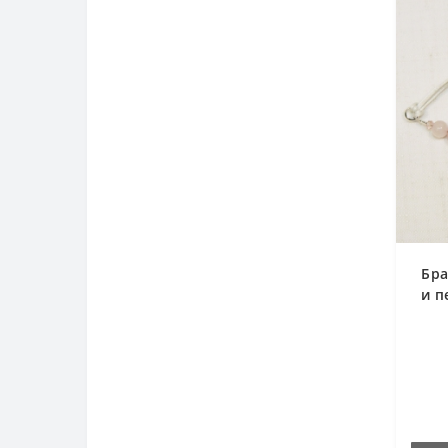
Бра
и п