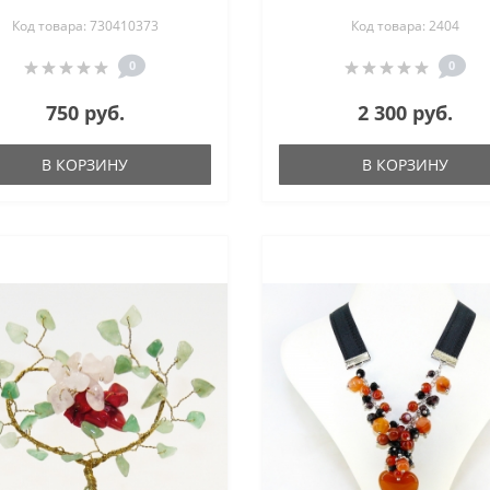
черного агата 17-21 см
хаолита, лазурита, розо
Код товара: 730410373
Код товара: 2404
кварца, авантюрина - ц
из камня
0
0
750 руб.
2 300 руб.
В КОРЗИНУ
В КОРЗИНУ