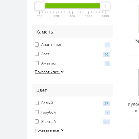
100
128
406
1365
3800
Камень
Б
Авантюрин
5
Агат
10
Аметист
4
Показать все
Цвет
Белый
27
Куло
- к
Голубой
7
Желтый
25
Показать все