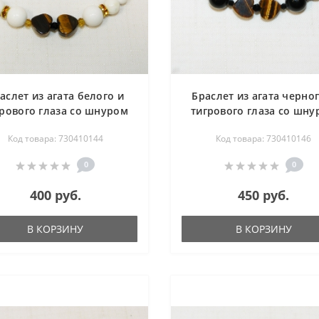
аслет из агата белого и
Браслет из агата черног
грового глаза со шнуром
тигрового глаза со шну
18.5 см
18.5 см
Код товара: 730410144
Код товара: 730410146
0
0
400 руб.
450 руб.
В КОРЗИНУ
В КОРЗИНУ