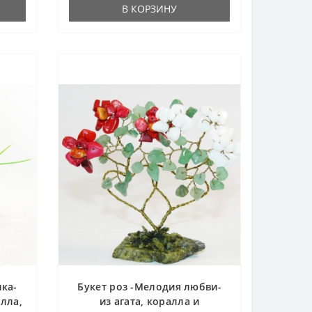
В КОРЗИНУ
ка-
Букет роз -Мелодия любви-
алла,
из агата, коралла и