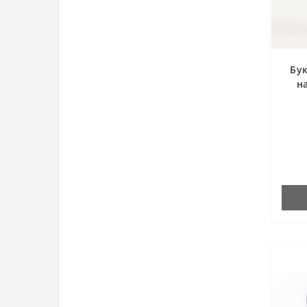
Бук
н
кор