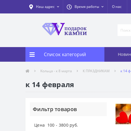
Наш адрес
Время работы
О нас
Список категорий
Новин
Кольца - к 8 марта
К ПРАЗДНИКАМ
к 14 
к 14 февраля
Фильтр товаров
Цена
100
-
3800
руб.