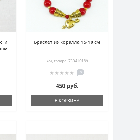
о и
Браслет из коралла 15-18 см
ром
Код товара: 730410189
0
450 руб.
В КОРЗИНУ