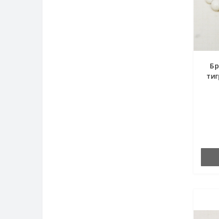
Бр
ти