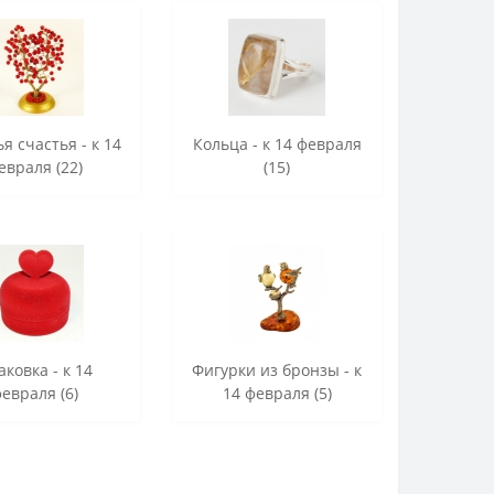
я счастья - к 14
Кольца - к 14 февраля
евраля (22)
(15)
аковка - к 14
Фигурки из бронзы - к
евраля (6)
14 февраля (5)