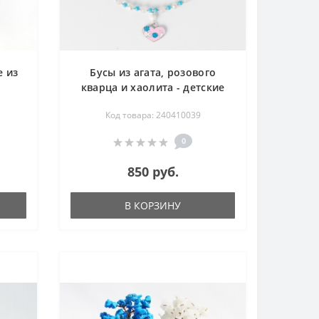
е из
Бусы из агата, розового
кварца и хаолита - детские
41 см
Код товара: 240410039
0
850 руб.
В КОРЗИНУ