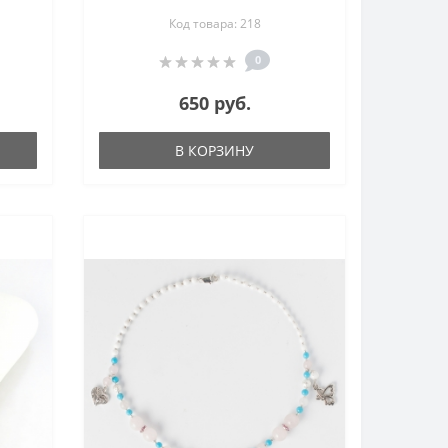
вого
авантюрина - изящность и
Код товара: 218
веты
нежность - цветы из камня
0
650 руб.
В КОРЗИНУ