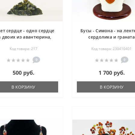
ет сердце - одно сердце
Бусы - Симона - на лент
а двоих из авантюрина,
сердолика и граната
алла и розового кварца -
(огранка) - 50 см
Код товара: 217
Код товара: 230410401
цветы из камня
0
0
500 руб.
1 700 руб.
В КОРЗИНУ
В КОРЗИНУ