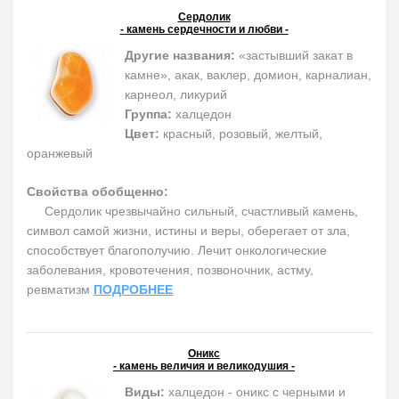
Сердолик
- камень сердечности и любви -
Другие названия:
«застывший закат в
камне», акак, ваклер, домион, карналиан,
карнеол, ликурий
Группа:
халцедон
Цвет:
красный, розовый, желтый,
оранжевый
Свойства обобщенно:
Сердолик чрезвычайно сильный, счастливый камень,
символ самой жизни, истины и веры, оберегает от зла,
способствует благополучию. Лечит онкологические
заболевания, кровотечения, позвоночник, астму,
ревматизм
ПОДРОБНЕЕ
Оникс
- камень величия и великодушия -
Виды:
халцедон - оникс с черными и