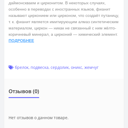
даймонскваем и цирконитом. В некоторых случаях,
особенно в переводах с иностранных языков, фианит
называют цирконием или цирконом, что создаёт путаницу,
т. к. фианит является имитирующим алмаз синтетическим
материалом, циркон — никак не связанный с ним жёлто-
коричневый минерал, а цирконий — химический элемент.
ПОДРОБНЕЕ
брелок
,
подвеска
,
сердолик
,
оникс
,
жемчуг
Отзывов (0)
Нет отзывов о данном товаре.