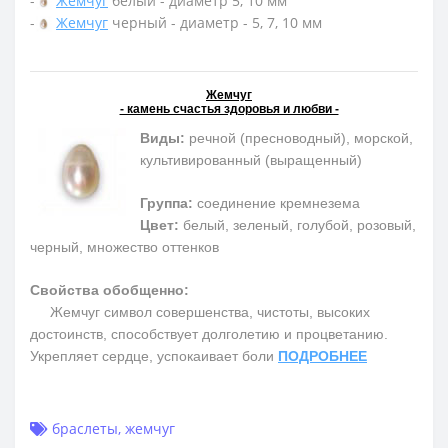
-
Жемчуг
белый - диаметр 5, 10 мм
-
Жемчуг
черный - диаметр - 5, 7, 10 мм
Жемчуг
- камень счастья здоровья и любви -
Виды:
речной (пресноводный), морской,
культивированный (выращенный)
Группа:
соединение кремнезема
Цвет:
белый, зеленый, голубой, розовый,
черный, множество оттенков
Свойства обобщенно:
Жемчуг символ совершенства, чистоты, высоких
достоинств, способствует долголетию и процветанию.
Укрепляет сердце, успокаивает боли
ПОДРОБНЕЕ
браслеты
,
жемчуг